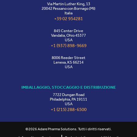
Via Martin Luther King, 13
20042 Pessano con Bornago (MI)
Italia
+39 02 954281
845 Center Drive
Vandalia, Ohio 45377
USA
+1 (937) 898-9669
8006 Reeder Street
Lenexa, KS 66214
USA
IMBALLAGGIO, STOCCAGGIO E DISTRIBUZIONE
7722 Dungan Road
Philadelphia, PA 19111
USA
+1 (215) 288-6500
©2026 Adare Pharma Solutions. Tutti i diritti riservati.