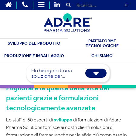
IT
PIATTAFORME
SVILUPPO DEL PRODOTTO
TECNOLOGICHE
SERVIZI DI SVILUPPO
PRODUZIONE E IMBALLAGGIO
CHI SIAMO
Formulazione
Sviluppo
Ho bisogno di una
soluzione per...
Migliorare la qualità della vita dei
pazienti grazie a formulazioni
tecnologicamente avanzate
Lo staff di 60 esperti di
sviluppo
di formulazioni di Adare
Pharma Solutions fornisce ai nostri clienti soluzioni di
formulazione di farmaci anche per le sfide più complesse in