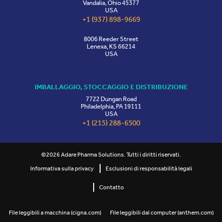
Vandalia, Ohio 45377
USA
+1 (937) 898-9669
8006 Reeder Street
Lenexa, KS 66214
USA
IMBALLAGGIO, STOCCAGGIO E DISTRIBUZIONE
7722 Dungan Road
Philadelphia, PA 19111
USA
+1 (215) 288-6500
©2026 Adare Pharma Solutions. Tutti i diritti riservati.
Informativa sulla privacy
Esclusioni di responsabilità legali
Contatto
File leggibili a macchina (cigna.com)
File leggibili dal computer (anthem.com)