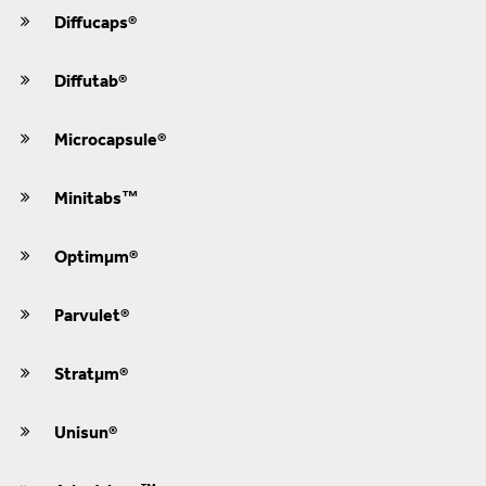
Diffucaps®
Diffutab®
Microcapsule®
Minitabs™
Optimμm®
Parvulet®
Stratμm®
Unisun®