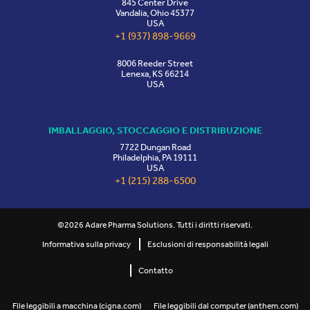
845 Center Drive
Vandalia, Ohio 45377
USA
+1 (937) 898-9669
8006 Reeder Street
Lenexa, KS 66214
USA
IMBALLAGGIO, STOCCAGGIO E DISTRIBUZIONE
7722 Dungan Road
Philadelphia, PA 19111
USA
+1 (215) 288-6500
©2026 Adare Pharma Solutions. Tutti i diritti riservati.
Informativa sulla privacy
Esclusioni di responsabilità legali
Contatto
File leggibili a macchina (cigna.com)
File leggibili dal computer (anthem.com)