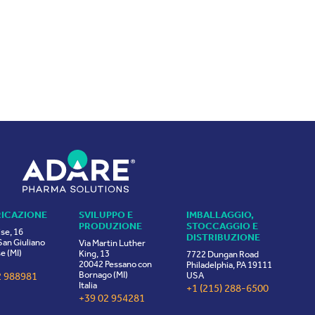
RICAZIONE
SVILUPPO E
IMBALLAGGIO,
PRODUZIONE
STOCCAGGIO E
ise, 16
DISTRIBUZIONE
an Giuliano
Via Martin Luther
e (MI)
King, 13
7722 Dungan Road
20042 Pessano con
Philadelphia, PA 19111
Bornago (MI)
2 988981
USA
Italia
+1 (215) 288-6500
+39 02 954281