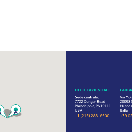
UFFICI AZIENDALI
FABB
Sede centrale:
Via Mol
7722 Dungan Road
20098 S
Philadelphia, PA 19111
Milanes
USA
Italia
+1 (215) 288-6500
+39 0