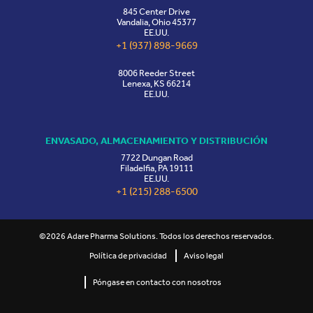
845 Center Drive
Vandalia, Ohio 45377
EE.UU.
+1 (937) 898-9669
8006 Reeder Street
Lenexa, KS 66214
EE.UU.
ENVASADO, ALMACENAMIENTO Y DISTRIBUCIÓN
7722 Dungan Road
Filadelfia, PA 19111
EE.UU.
+1 (215) 288-6500
©2026 Adare Pharma Solutions. Todos los derechos reservados.
Política de privacidad
Aviso legal
Póngase en contacto con nosotros