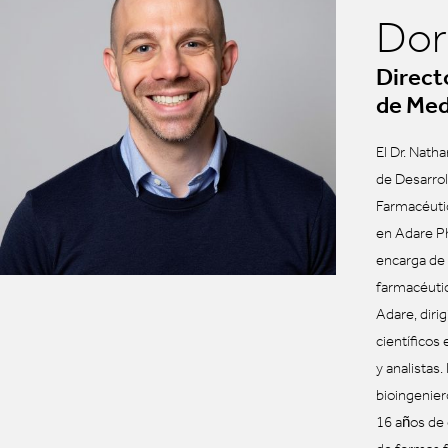
Do
Direct
de Me
El Dr. Nath
de Desarrol
Farmacéuti
en Adare P
encarga de 
farmacéutic
Adare, diri
científicos
y analistas.
bioingenie
16 años de 