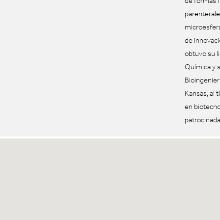
de formas f
parenteral
microesfer
de innovac
obtuvo su l
Química y 
Bioingenier
Kansas, al 
en biotecno
patrocinada