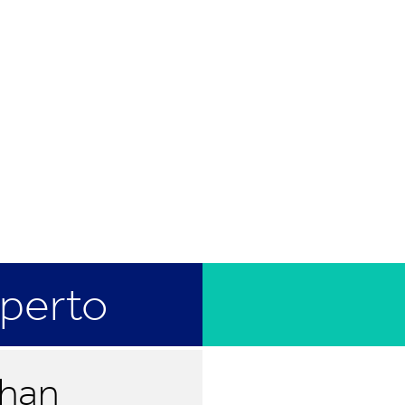
xperto
han