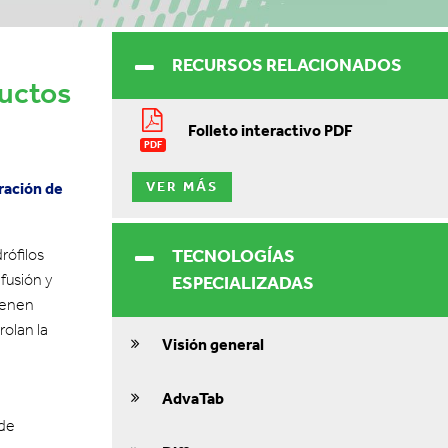
RECURSOS RELACIONADOS
ductos
Folleto interactivo PDF
PDF
VER MÁS
eración de
rófilos
TECNOLOGÍAS
ifusión y
ESPECIALIZADAS
ienen
rolan la
Visión general
AdvaTab
 de