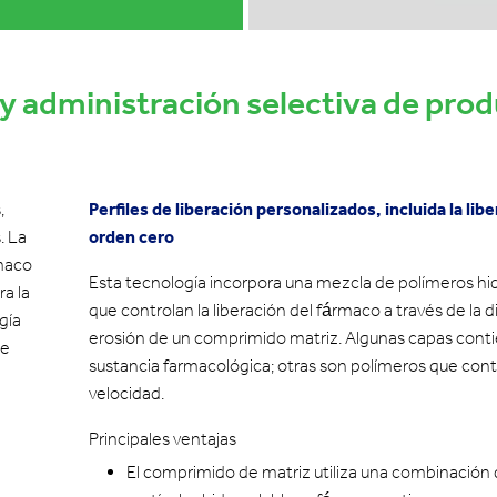
a y administración selectiva de pro
,
Perfiles de liberación personalizados, incluida la lib
. La
orden cero
rmaco
Esta tecnología incorpora una mezcla de polímeros hid
ra la
que controlan la liberación del fármaco a través de la d
gía
erosión de un comprimido matriz. Algunas capas cont
de
sustancia farmacológica; otras son polímeros que cont
velocidad.
Principales ventajas
El comprimido de matriz utiliza una combinación