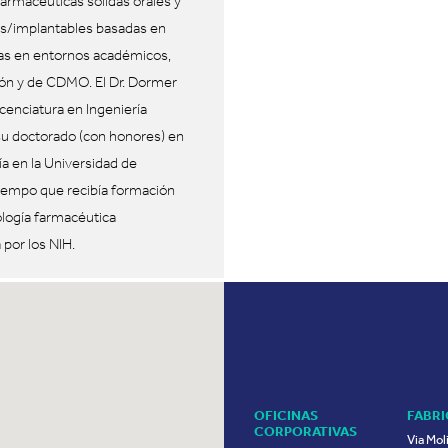
armacéuticas sólidas orales y
es/implantables basadas en
as en entornos académicos,
ión y de CDMO. El Dr. Dormer
icenciatura en Ingeniería
su doctorado (con honores) en
ía en la Universidad de
tiempo que recibía formación
logía farmacéutica
 por los NIH.
OFICINAS
FABR
CORPORATIVAS
Via Mol