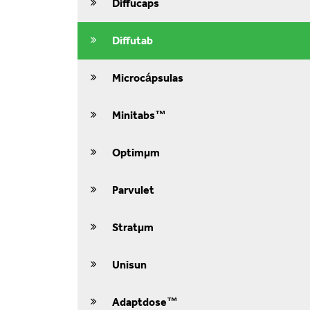
Diffucaps
Diffutab
Microcápsulas
Minitabs™
Optimμm
Parvulet
Stratμm
Unisun
Adaptdose™