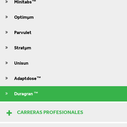
Minitabs™
Optimμm
Parvulet
Stratμm
Unisun
Adaptdose™
Duragran ™
CARRERAS PROFESIONALES