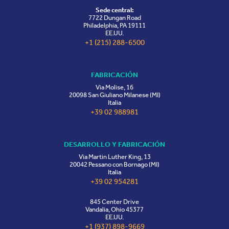
Sede central:
7722 Dungan Road
Philadelphia, PA 19111
EE.UU.
+1 (215) 288-6500
FABRICACIÓN
Via Molise, 16
20098 San Giuliano Milanese (MI)
Italia
+39 02 988981
DESARROLLO Y FABRICACIÓN
Via Martin Luther King, 13
20042 Pessano con Bornago (MI)
Italia
+39 02 954281
845 Center Drive
Vandalia, Ohio 45377
EE.UU.
+1 (937) 898-9669