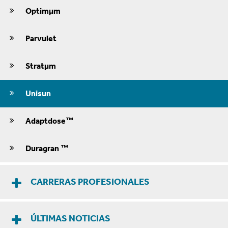
Optimμm
Parvulet
Stratμm
Unisun
Adaptdose™
Duragran ™
CARRERAS PROFESIONALES
ÚLTIMAS NOTICIAS