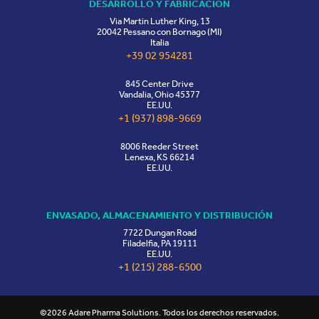
DESARROLLO Y FABRICACIÓN
Via Martin Luther King, 13
20042 Pessano con Bornago (MI)
Italia
+39 02 954281
845 Center Drive
Vandalia, Ohio 45377
EE.UU.
+1 (937) 898-9669
8006 Reeder Street
Lenexa, KS 66214
EE.UU.
ENVASADO, ALMACENAMIENTO Y DISTRIBUCIÓN
7722 Dungan Road
Filadelfia, PA 19111
EE.UU.
+1 (215) 288-6500
©2026 Adare Pharma Solutions. Todos los derechos reservados.