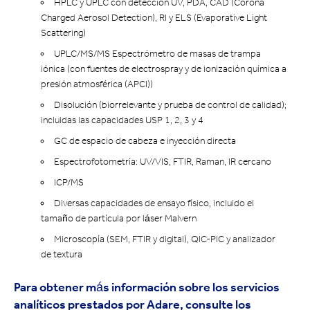
HPLC y UPLC con detección UV, PDA, CAD (Corona
Charged Aerosol Detection), RI y ELS (Evaporative Light
Scattering)
UPLC/MS/MS Espectrómetro de masas de trampa
iónica (con fuentes de electrospray y de ionización química a
presión atmosférica (APCI))
Disolución (biorrelevante y prueba de control de calidad);
incluidas las capacidades USP 1, 2, 3 y 4
GC de espacio de cabeza e inyección directa
Espectrofotometría: UV/VIS, FTIR, Raman, IR cercano
ICP/MS
Diversas capacidades de ensayo físico, incluido el
tamaño de partícula por láser Malvern
Microscopía (SEM, FTIR y digital), QIC-PIC y analizador
de textura
Para obtener más información sobre los servicios
analíticos prestados por Adare, consulte los