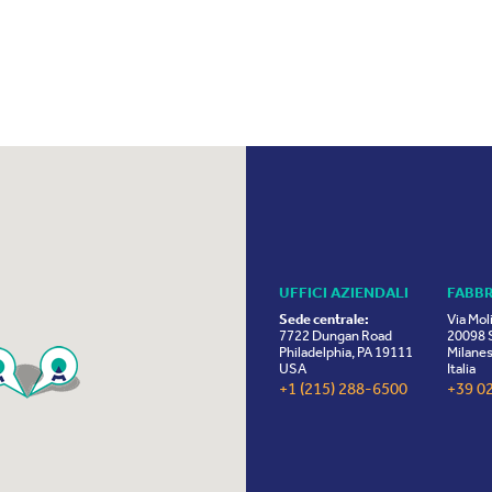
UFFICI AZIENDALI
FABB
Sede centrale:
Via Mol
7722 Dungan Road
20098 S
Philadelphia, PA 19111
Milanes
USA
Italia
+1 (215) 288-6500
+39 0