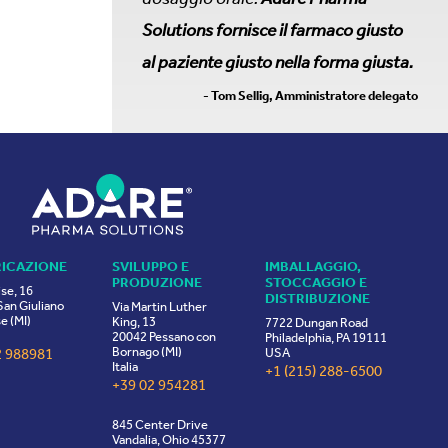
Solutions fornisce il farmaco giusto
al paziente giusto nella forma giusta.
- Tom Sellig, Amministratore delegato
RICAZIONE
SVILUPPO E
IMBALLAGGIO,
PRODUZIONE
STOCCAGGIO E
ise, 16
DISTRIBUZIONE
an Giuliano
Via Martin Luther
e (MI)
King, 13
7722 Dungan Road
20042 Pessano con
Philadelphia, PA 19111
Bornago (MI)
2 988981
USA
Italia
+1 (215) 288-6500
+39 02 954281
845 Center Drive
Vandalia, Ohio 45377