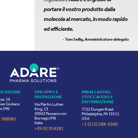
portare il vostro prodotto dalla
molecola al mercato, in modo rapido
ed efficiente.
- Tom Sellig, Amministratore delegato
RICAZIONE
SVILUPPO E
IMBALLAGGIO,
PRODUZIONE
STOCCAGGIO E
ise, 16
DISTRIBUZIONE
an Giuliano
Via Martin Luther
e (MI)
King, 13
7722 Dungan Road
20042 Pessano con
Philadelphia, PA 19111
Bornago (MI)
2 988981
USA
Italia
+1 (215) 288-6500
+39 02 954281