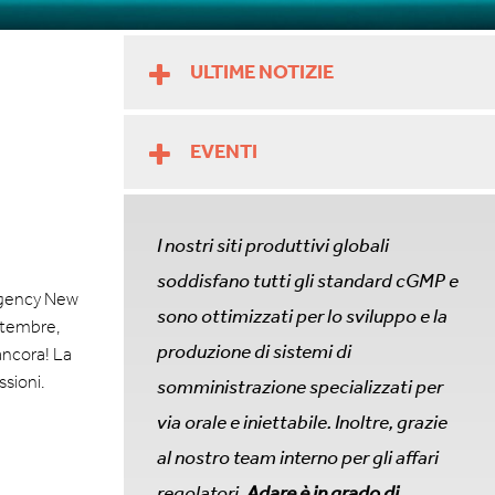
ULTIME NOTIZIE
EVENTI
I nostri siti produttivi globali
soddisfano tutti gli standard cGMP e
Regency New
sono ottimizzati per lo sviluppo e la
ettembre,
produzione di sistemi di
ancora! La
sioni.
somministrazione specializzati per
via orale e iniettabile. Inoltre, grazie
al nostro team interno per gli affari
regolatori,
Adare è in grado di