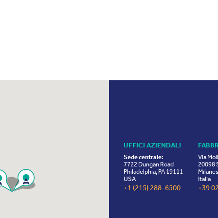
UFFICI AZIENDALI
FABB
Sede centrale:
Via Mol
7722 Dungan Road
20098 S
Philadelphia, PA 19111
Milanes
USA
Italia
+1 (215) 288-6500
+39 0