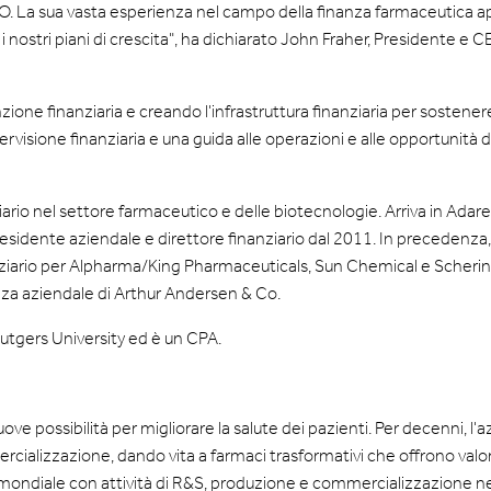
i CFO. La sua vasta esperienza nel campo della finanza farmaceutica 
nostri piani di crescita", ha dichiarato John Fraher, Presidente e C
zione finanziaria e creando l'infrastruttura finanziaria per sostener
ervisione finanziaria e una guida alle operazioni e alle opportunità d
rio nel settore farmaceutico e delle biotecnologie. Arriva in Adare
esidente aziendale e direttore finanziario dal 2011. In precedenza,
nanziario per Alpharma/King Pharmaceuticals, Sun Chemical e Scheri
lenza aziendale di Arthur Andersen & Co.
Rutgers University ed è un CPA.
e possibilità per migliorare la salute dei pazienti. Per decenni, l'
ializzazione, dando vita a farmaci trasformativi che offrono valore
 mondiale con attività di R&S, produzione e commercializzazione neg