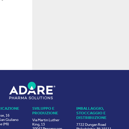
RICAZIONE
SVILUPPO E
IMBALLAGGIO,
PRODUZIONE
STOCCAGGIO E
ise, 16
DISTRIBUZIONE
an Giuliano
Via Martin Luther
e (MI)
King, 13
7722 Dungan Road
20042 Pessano con
Philadelphia, PA 19111