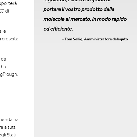
apporterà
portare il vostro prodotto dalla
EO di
molecola al mercato, in modo rapido
ed efficiente.
e le
i crescita
- Tom Sellig, Amministratore delegato
 da
 ha
ngPlough.
azienda ha
 a tutti i
li Stati