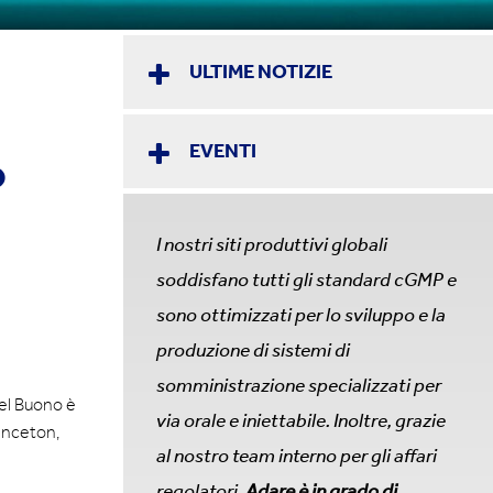
ULTIME NOTIZIE
EVENTI
o
I nostri siti produttivi globali
soddisfano tutti gli standard cGMP e
sono ottimizzati per lo sviluppo e la
produzione di sistemi di
somministrazione specializzati per
el Buono è
via orale e iniettabile. Inoltre, grazie
rinceton,
al nostro team interno per gli affari
regolatori,
Adare è in grado di