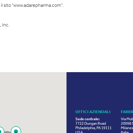
are il sito "www.adarepharma.com".
 Inc.
UFFICI AZIENDALI
FABB
Sede centrale:
Via Mol
7722 Dungan Road
20098 S
Philadelphia, PA 19111
Milanes
USA
Italia