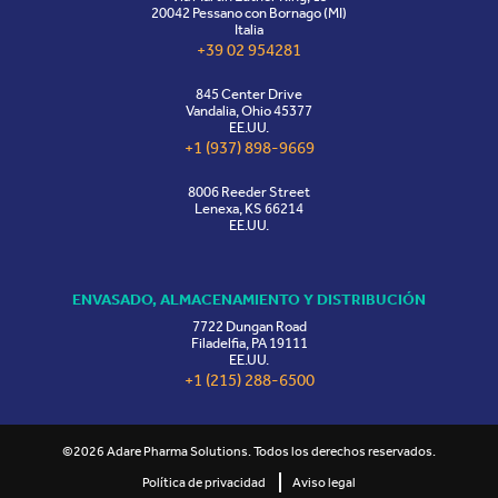
20042 Pessano con Bornago (MI)
Italia
+39 02 954281
845 Center Drive
Vandalia, Ohio 45377
EE.UU.
+1 (937) 898-9669
8006 Reeder Street
Lenexa, KS 66214
EE.UU.
ENVASADO, ALMACENAMIENTO Y DISTRIBUCIÓN
7722 Dungan Road
Filadelfia, PA 19111
EE.UU.
+1 (215) 288-6500
©2026 Adare Pharma Solutions. Todos los derechos reservados.
Política de privacidad
Aviso legal