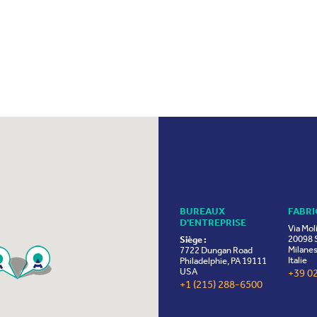
BUREAUX
FABRI
D'ENTREPRISE
Via Mol
20098 S
Siège :
Milanes
7722 Dungan Road
Italie
Philadelphie, PA 19111
USA
+39 0
+1 (215) 288-6500