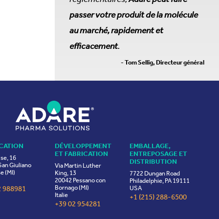
passer votre produit de la molécule
au marché, rapidement et
efficacement
.
- Tom Sellig, Directeur général
CATION
DÉVELOPPEMENT
EMBALLAGE,
ET FABRICATION
ENTREPOSAGE ET
ise, 16
DISTRIBUTION
an Giuliano
Via Martin Luther
e (MI)
King, 13
7722 Dungan Road
20042 Pessano con
Philadelphie, PA 19111
Bornago (MI)
2 988981
USA
Italie
+1 (215) 288-6500
+39 02 954281