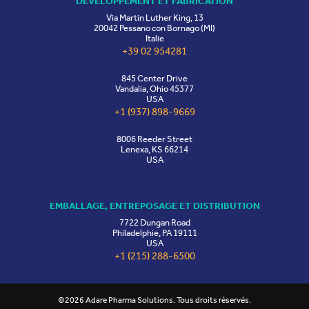
DÉVELOPPEMENT ET FABRICATION
Via Martin Luther King, 13
20042 Pessano con Bornago (MI)
Italie
+39 02 954281
845 Center Drive
Vandalia, Ohio 45377
USA
+1 (937) 898-9669
8006 Reeder Street
Lenexa, KS 66214
USA
EMBALLAGE, ENTREPOSAGE ET DISTRIBUTION
7722 Dungan Road
Philadelphie, PA 19111
USA
+1 (215) 288-6500
©2026 Adare Pharma Solutions. Tous droits réservés.