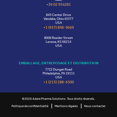
+39 02 954281
845 Center Drive
Vandalia, Ohio 45377
USA
+1 (937) 898-9669
8006 Reeder Street
Lenexa, KS 66214
USA
EMBALLAGE, ENTREPOSAGE ET DISTRIBUTION
7722 Dungan Road
Philadelphie, PA 19111
USA
+1 (215) 288-6500
©2026 Adare Pharma Solutions. Tous droits réservés.
Politique de confidentialité
Mentions légales
Nous contacter