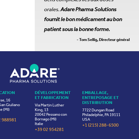
orales.
Adare Pharma Solutions
fournit le bon médicament au bon
patient sous la bonne forme.
- Tom Sellig, Directeur général
CATION
DÉVELOPPEMENT
EMBALLAGE,
ET FABRICATION
ENTREPOSAGE ET
ise, 16
DISTRIBUTION
an Giuliano
Via Martin Luther
e (MI)
King, 13
7722 Dungan Road
20042 Pessano con
Philadelphie, PA 19111
Bornago (MI)
2 988981
USA
Italie
+1 (215) 288-6500
+39 02 954281