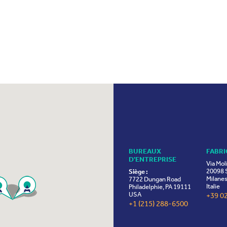
BUREAUX
FABRI
D'ENTREPRISE
Via Mol
20098 S
Siège :
Milanes
7722 Dungan Road
Italie
Philadelphie, PA 19111
USA
+39 0
+1 (215) 288-6500