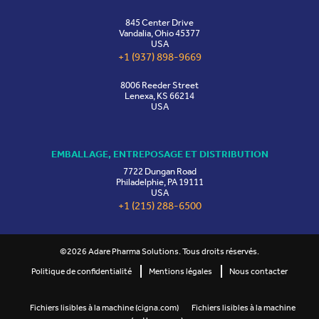
845 Center Drive
Vandalia, Ohio 45377
USA
+1 (937) 898-9669
8006 Reeder Street
Lenexa, KS 66214
USA
EMBALLAGE, ENTREPOSAGE ET DISTRIBUTION
7722 Dungan Road
Philadelphie, PA 19111
USA
+1 (215) 288-6500
©2026 Adare Pharma Solutions. Tous droits réservés.
Politique de confidentialité
Mentions légales
Nous contacter
Fichiers lisibles à la machine (cigna.com)
Fichiers lisibles à la machine