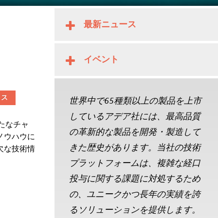
最新ニュース
イベント
クス
世界中で65種類以上の製品を上市
しているアデア社には、最高品質
たなチャ
の革新的な製品を開発・製造して
ノウハウに
きた歴史があります。当社の技術
欠な技術情
プラットフォームは、複雑な経口
投与に関する課題に対処するため
の、ユニークかつ長年の実績を誇
るソリューションを提供します。