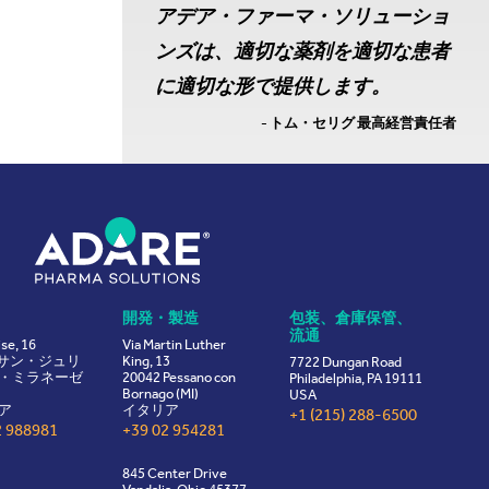
アデア・ファーマ・ソリューショ
ンズは、適切な薬剤を適切な患者
に適切な形で提供します。
- トム・セリグ 最高経営責任者
開発・製造
包装、倉庫保管、
流通
ise, 16
Via Martin Luther
8 サン・ジュリ
King, 13
7722 Dungan Road
・ミラネーゼ
20042 Pessano con
Philadelphia, PA 19111
Bornago (MI)
USA
ア
イタリア
+1 (215) 288-6500
2 988981
+39 02 954281
845 Center Drive