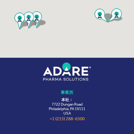
事業所
本社：
7722 Dungan Road
Philadelphia, PA 19111
USA
+1 (215) 288-6500