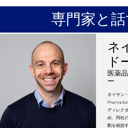
専門家と話
ネ
ド
医薬
ー
ネイサン・
Pharma 
ディレク
め、同社
動を統括