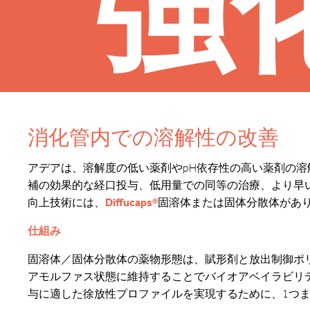
強
消化管内での溶解性の改善
アデアは、溶解度の低い薬剤やpH依存性の高い薬剤の
補の効果的な経口投与、低用量での同等の治療、より早
向上技術には、
Diffucaps®
固溶体または固体分散体があ
仕組み
固溶体／固体分散体の薬物形態は、賦形剤と放出制御ポ
アモルファス状態に維持することでバイオアベイラビリテ
与に適した徐放性プロファイルを実現するために、1つ