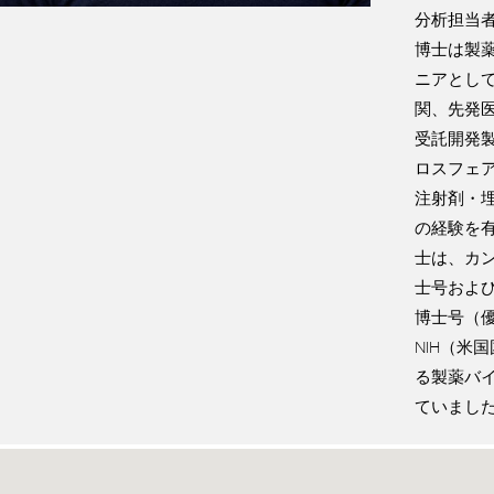
分析担当
博士は製
ニアとし
関、先発医
受託開発
ロスフェ
注射剤・埋
の経験を有
士は、カ
士号およ
博士号（
NIH（米
る製薬バ
ていまし