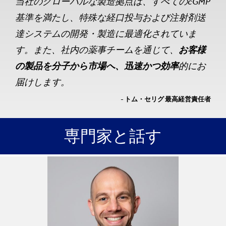
当社のグローバルな製造拠点は、すべてのcGMP
基準を満たし、特殊な経口投与および注射剤送
達システムの開発・製造に最適化されていま
す。また、社内の薬事チームを通じて、
お客様
の製品を分子から市場へ、迅速かつ効率
的にお
届けします。
- トム・セリグ 最高経営責任者
専門家と話す