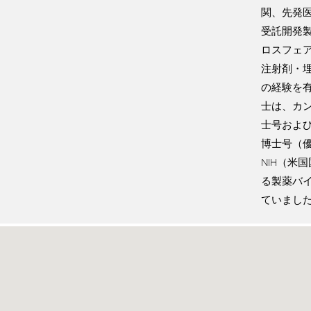
関、先発医
受託開発
ロスフェ
注射剤・埋
の経験を有
士は、カ
士号およ
博士号（
NIH（米
る製薬バ
ていまし