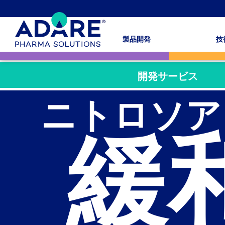
製品開発
技
開発サービス
ニトロソア
緩