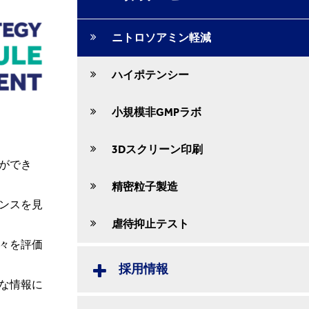
ニトロソアミン軽減
ハイポテンシー
小規模非GMPラボ
3Dスクリーン印刷
ができ
精密粒子製造
ンスを見
虐待抑止テスト
々を評価
採用情報
な情報に