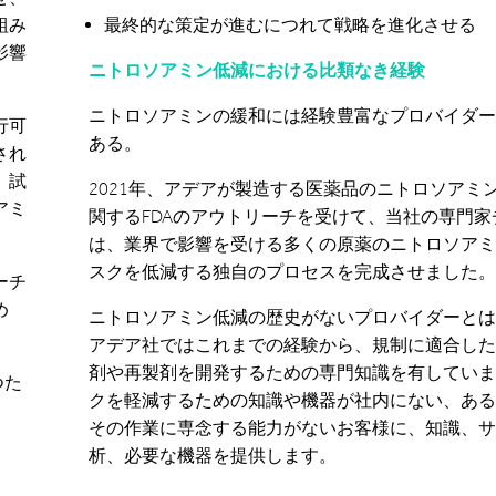
組み
最終的な策定が進むにつれて戦略を進化させる
影響
ニトロソアミン低減における比類なき経験
ニトロソアミンの緩和には経験豊富なプロバイダー
行可
ある。
され
、試
2021年、アデアが製造する医薬品のニトロソアミ
アミ
関するFDAのアウトリーチを受けて、当社の専門家
は、業界で影響を受ける多くの原薬のニトロソアミ
スクを低減する独自のプロセスを完成させました。
ーチ
め
ニトロソアミン低減の歴史がないプロバイダーとは
アデア社ではこれまでの経験から、規制に適合した
剤や再製剤を開発するための専門知識を有していま
つた
クを軽減するための知識や機器が社内にない、ある
その作業に専念する能力がないお客様に、知識、サ
析、必要な機器を提供します。