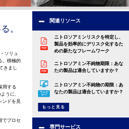
関連リソース
いる。
ニトロソアミンリスクを特定し、
製品を効率的にデリスク化するた
PDF
めの新たなフレームワーク
マ・ソリュ
る。積極的
ニトロソアミン不純物期限：あな
てきまし
たの製品は適合していますか？
PDF
ニトロソアミン不純物の期限：あ
採用する
なたの製品は適合していますか？
ウェビ
のように、
ナー
レンドを見
もっと見る
階でプロセ
専門サービス