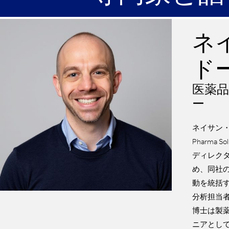
ネ
ド
医薬
ー
ネイサン・
Pharma 
ディレク
め、同社
動を統括
分析担当
博士は製
ニアとし