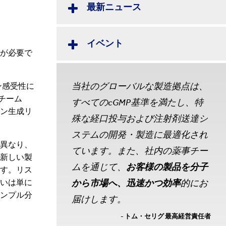
最新ニュース
イベント
が必要で
当社のグローバルな製造拠点は、
ン感受性に
チーム
すべてのcGMP基準を満たし、特
ン生成リ
殊な経口投与および注射剤送達シ
ステムの開発・製造に最適化され
異なり、
ています。また、社内の薬事チー
新しい製
ムを通じて、
お客様の製品を分子
す。リス
いは単に
から市場へ、迅速かつ効率
的にお
ンプル分
届けします。
- トム・セリグ 最高経営責任者