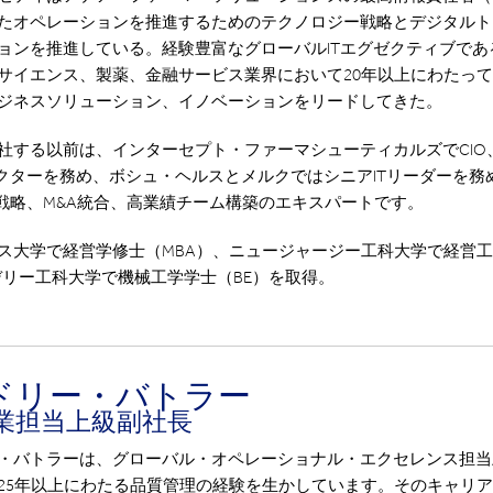
たオペレーションを推進するためのテクノロジー戦略とデジタルト
ョンを推進している。経験豊富なグローバルITエグゼクティブであ
サイエンス、製薬、金融サービス業界において20年以上にわたって
ジネスソリューション、イノベーションをリードしてきた。
社する以前は、インターセプト・ファーマシューティカルズでCIO
レクターを務め、ボシュ・ヘルスとメルクではシニアITリーダーを務
T戦略、M&A統合、高業績チーム構築のエキスパートです。
ス大学で経営学修士（MBA）、ニュージャージー工科大学で経営
デリー工科大学で機械工学学士（BE）を取得。
ドリー・バトラー
業担当上級副社長
・バトラーは、グローバル・オペレーショナル・エクセレンス担当
25年以上にわたる品質管理の経験を生かしています。そのキャリ