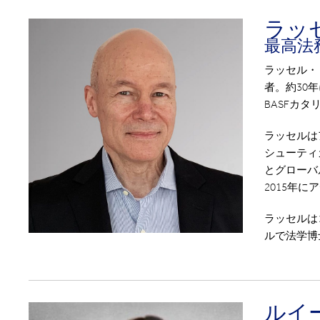
ラッ
最高法
ラッセル・
者。約30
BASFカ
ラッセルは
シューティ
とグローバ
2015年
ラッセルは
ルで法学博
ルイ