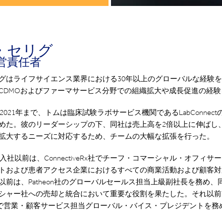
・セリグ
営責任者
グはライフサイエンス業界における30年以上のグローバルな経験
CDMOおよびファーマサービス分野での組織拡大や成長促進の経験
ら2021年まで、トムは臨床試験ラボサービス機関であるLabConnec
めた。彼のリーダーシップの下、同社は売上高を2倍以上に伸ばし
拡大するニーズに対応するため、チームの大幅な拡張を行った。
nect入社以前は、ConnectiveRx社でチーフ・コマーシャル・オフィ
トおよび患者アクセス企業におけるすべての商業活動および顧客対
以前は、Patheon社のグローバルセールス担当上級副社長を務め、
シャー社への売却と統合において重要な役割を果たした。それ以前
ce社で営業・顧客サービス担当グローバル・バイス・プレジデントを務