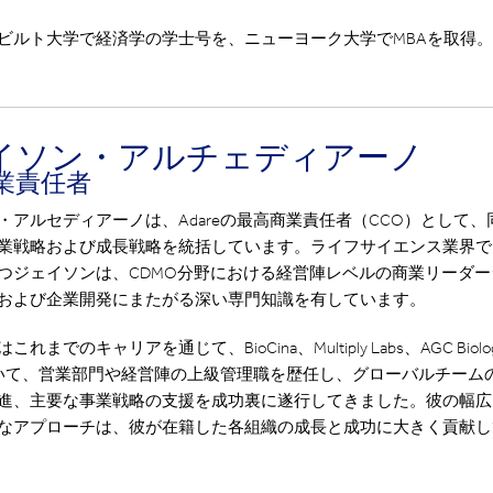
ビルト大学で経済学の学士号を、ニューヨーク大学でMBAを取得。
イソン・アルチェディアーノ
業責任者
・アルセディアーノは、Adareの最高商業責任者（CCO）として、
業戦略および成長戦略を統括しています。ライフサイエンス業界で
つジェイソンは、CDMO分野における経営陣レベルの商業リーダー
および企業開発にまたがる深い専門知識を有しています。
れまでのキャリアを通じて、BioCina、Multiply Labs、AGC Biolog
において、営業部門や経営陣の上級管理職を歴任し、グローバルチーム
進、主要な事業戦略の支援を成功裏に遂行してきました。彼の幅広
なアプローチは、彼が在籍した各組織の成長と成功に大きく貢献し