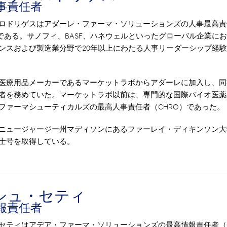
事責任者
ロドリゲスはアダーレ・ファーマ・ソリューションズの人事最高責
）である。サノフィ、BASF、ハネウェルといったグローバル企業に
ンスおよび製造業分野で20年以上にわたる人事リーダーシップ経
医療用品メーカーであるマーケットラボからアダーレに加入し、同
者を務めていた。マーケットラボ以前は、専門的な国際バイオ医薬
ファーマシューティカルズの最高人事責任者（CHRO）であった。
ニュージャージー州マディソンにあるファーレイ・ディキンソン大
士号を取得している。
シュ・セティ
報責任者
セティはアデア・ファーマ・ソリューションズの最高情報責任者（C