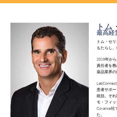
トム
最高経
トム・セリ
もたらし、
2019年か
責任者を務
薬品業界の
LabCon
患者サポー
統括。それ
モ・フィッ
Covan
た。