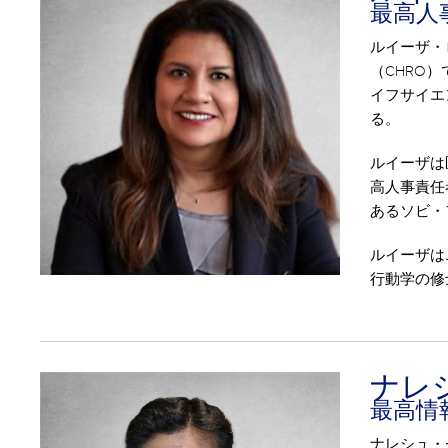
最高人
ルイーザ・
（CHRO
イフサイエ
る。
ルイーザは
高人事責任
あるソビ・
ルイーザは
行動学の修
ナレ
最高情
ナレシュ・