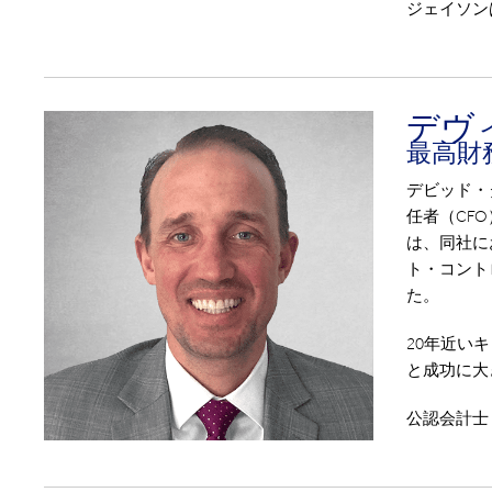
ジェイソン
デヴ
最高財
デビッド・
任者（CF
は、同社に
ト・コント
た。
20年近い
と成功に大
公認会計士