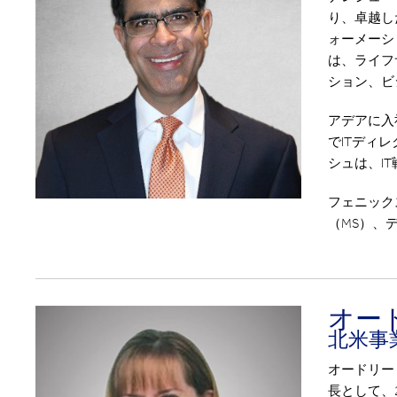
り、卓越し
ォーメーシ
は、ライフ
ション、ビ
アデアに入
でITディ
シュは、I
フェニック
（MS）、
オー
北米事
オードリー
長として、