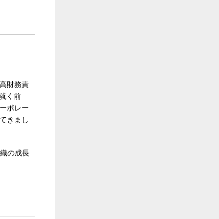
高財務責
就く前
ーポレー
てきまし
組織の成長