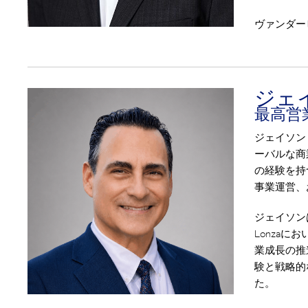
ヴァンダー
ジェ
最高営
ジェイソン
ーバルな商
の経験を持
事業運営、
ジェイソンはこ
Lonza
業成長の推
験と戦略的
た。