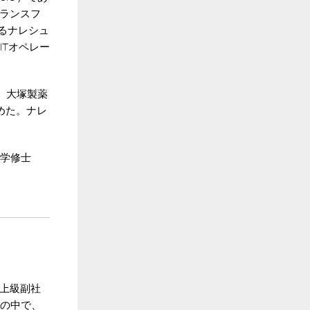
ランスフ
るナレシュ
ITオペレー
、大塚製薬
めた。ナレ
工学修士
上級副社
アの中で、