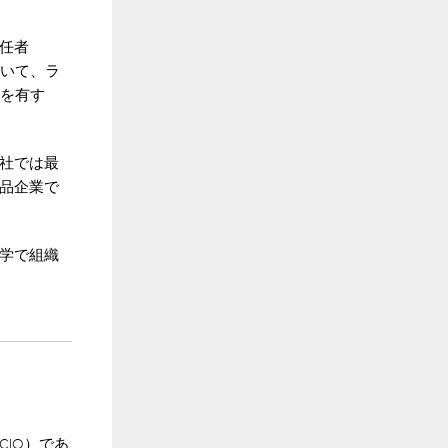
任者
おいて、ラ
験を有す
社では最
品企業で
学で組織
IO）であ