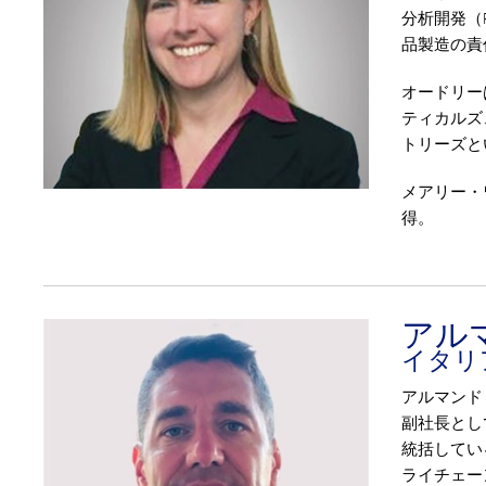
分析開発（
品製造の責
オードリー
ティカルズ
トリーズと
メアリー・
得。
アル
イタリ
アルマンド
副社長とし
統括してい
ライチェー