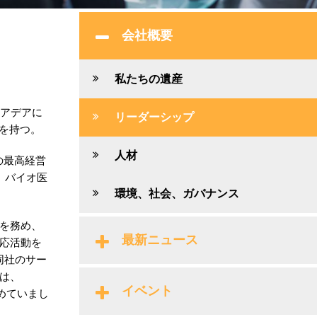
会社概要
私たちの遺産
をアデアに
リーダーシップ
を持つ。
人材
tの最高経営
、バイオ医
環境、社会、ガバナンス
サーを務め、
最新ニュース
応活動を
同社のサー
は、
イベント
めていまし