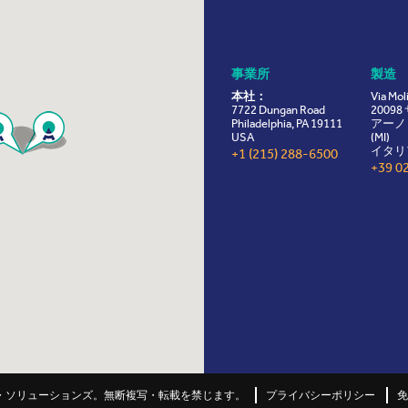
事業所
製造
本社：
Via Mol
7722 Dungan Road
2009
Philadelphia, PA 19111
アーノ
USA
(MI)
イタリ
+1 (215) 288-6500
+39 0
ーマ・ソリューションズ。無断複写・転載を禁じます。
プライバシーポリシー
免