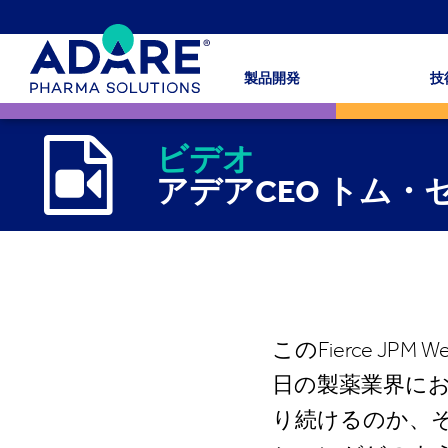
製品開発
技
ビデオ
アデアCEO トム・
このFierce 
日の製薬業界に
り続けるのか、そ