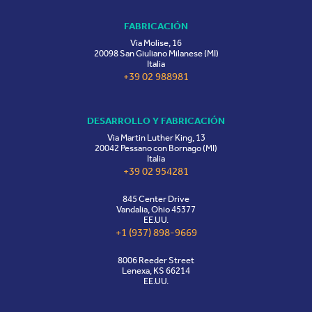
FABRICACIÓN
Via Molise, 16
20098 San Giuliano Milanese (MI)
Italia
+39 02 988981
DESARROLLO Y FABRICACIÓN
Via Martin Luther King, 13
20042 Pessano con Bornago (MI)
Italia
+39 02 954281
845 Center Drive
Vandalia, Ohio 45377
EE.UU.
+1 (937) 898-9669
8006 Reeder Street
Lenexa, KS 66214
EE.UU.