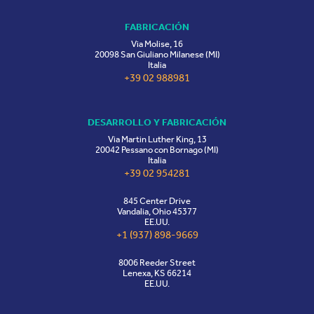
FABRICACIÓN
Via Molise, 16
20098 San Giuliano Milanese (MI)
Italia
+39 02 988981
DESARROLLO Y FABRICACIÓN
Via Martin Luther King, 13
20042 Pessano con Bornago (MI)
Italia
+39 02 954281
845 Center Drive
Vandalia, Ohio 45377
EE.UU.
+1 (937) 898-9669
8006 Reeder Street
Lenexa, KS 66214
EE.UU.