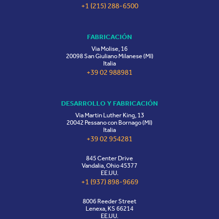
+1 (215) 288-6500
FABRICACIÓN
Via Molise, 16
20098 San Giuliano Milanese (MI)
Italia
+39 02 988981
DESARROLLO Y FABRICACIÓN
Via Martin Luther King, 13
20042 Pessano con Bornago (MI)
Italia
+39 02 954281
845 Center Drive
Vandalia, Ohio 45377
EE.UU.
+1 (937) 898-9669
8006 Reeder Street
Lenexa, KS 66214
EE.UU.