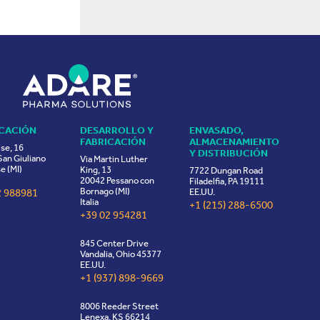
ICACIÓN
DESARROLLO Y
ENVASADO,
FABRICACIÓN
ALMACENAMIENTO
ise, 16
Y DISTRIBUCIÓN
an Giuliano
Via Martin Luther
e (MI)
King, 13
7722 Dungan Road
20042 Pessano con
Filadelfia, PA 19111
Bornago (MI)
2 988981
EE.UU.
Italia
+1 (215) 288-6500
+39 02 954281
845 Center Drive
Vandalia, Ohio 45377
EE.UU.
+1 (937) 898-9669
8006 Reeder Street
Lenexa, KS 66214