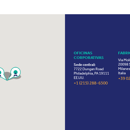
OFICINAS
FABR
CORPORATIVAS
Via Mol
20098 S
Sede central:
Milanes
7722 Dungan Road
Italia
Philadelphia, PA 19111
EE.UU.
+39 0
+1 (215) 288-6500