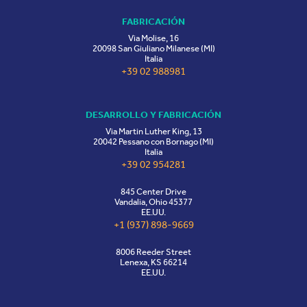
FABRICACIÓN
Via Molise, 16
20098 San Giuliano Milanese (MI)
Italia
+39 02 988981
DESARROLLO Y FABRICACIÓN
Via Martin Luther King, 13
20042 Pessano con Bornago (MI)
Italia
+39 02 954281
845 Center Drive
Vandalia, Ohio 45377
EE.UU.
+1 (937) 898-9669
8006 Reeder Street
Lenexa, KS 66214
EE.UU.