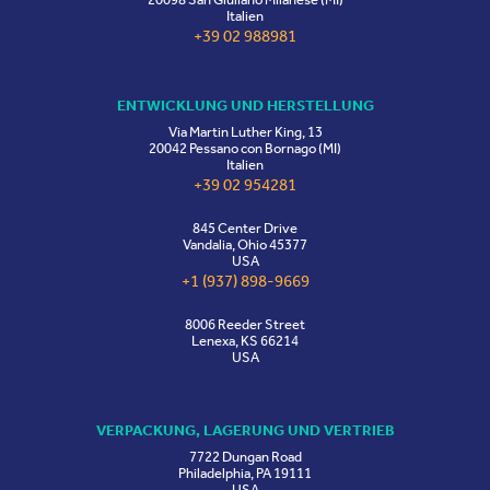
Italien
+39 02 988981
ENTWICKLUNG UND HERSTELLUNG
Via Martin Luther King, 13
20042 Pessano con Bornago (MI)
Italien
+39 02 954281
845 Center Drive
Vandalia, Ohio 45377
USA
+1 (937) 898-9669
8006 Reeder Street
Lenexa, KS 66214
USA
VERPACKUNG, LAGERUNG UND VERTRIEB
7722 Dungan Road
Philadelphia, PA 19111
USA