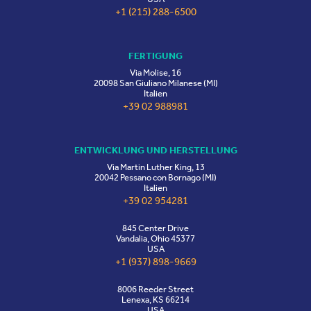
+1 (215) 288-6500
FERTIGUNG
Via Molise, 16
20098 San Giuliano Milanese (MI)
Italien
+39 02 988981
ENTWICKLUNG UND HERSTELLUNG
Via Martin Luther King, 13
20042 Pessano con Bornago (MI)
Italien
+39 02 954281
845 Center Drive
Vandalia, Ohio 45377
USA
+1 (937) 898-9669
8006 Reeder Street
Lenexa, KS 66214
USA