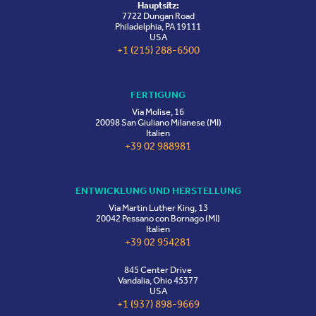
Hauptsitz:
7722 Dungan Road
Philadelphia, PA 19111
USA
+1 (215) 288-6500
FERTIGUNG
Via Molise, 16
20098 San Giuliano Milanese (MI)
Italien
+39 02 988981
ENTWICKLUNG UND HERSTELLUNG
Via Martin Luther King, 13
20042 Pessano con Bornago (MI)
Italien
+39 02 954281
845 Center Drive
Vandalia, Ohio 45377
USA
+1 (937) 898-9669