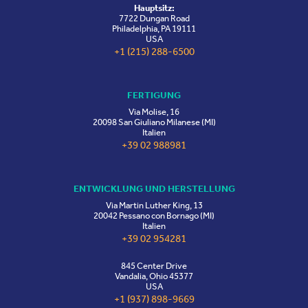
Hauptsitz:
7722 Dungan Road
Philadelphia, PA 19111
USA
+1 (215) 288-6500
FERTIGUNG
Via Molise, 16
20098 San Giuliano Milanese (MI)
Italien
+39 02 988981
ENTWICKLUNG UND HERSTELLUNG
Via Martin Luther King, 13
20042 Pessano con Bornago (MI)
Italien
+39 02 954281
845 Center Drive
Vandalia, Ohio 45377
USA
+1 (937) 898-9669