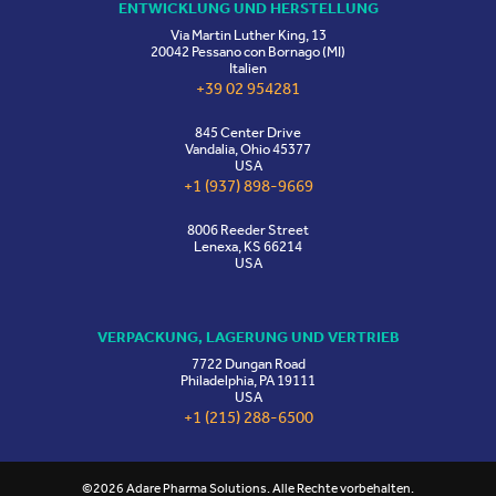
ENTWICKLUNG UND HERSTELLUNG
Via Martin Luther King, 13
20042 Pessano con Bornago (MI)
Italien
+39 02 954281
845 Center Drive
Vandalia, Ohio 45377
USA
+1 (937) 898-9669
8006 Reeder Street
Lenexa, KS 66214
USA
VERPACKUNG, LAGERUNG UND VERTRIEB
7722 Dungan Road
Philadelphia, PA 19111
USA
+1 (215) 288-6500
©2026 Adare Pharma Solutions. Alle Rechte vorbehalten.