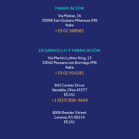
FABRICACIÓN
Via Molise, 16
20098 San Giuliano Milanese (MI)
Italia
+39 02 988981
DESARROLLO Y FABRICACIÓN
Via Martin Luther King, 13
20042 Pessano con Bornago (MI)
Italia
+39 02 954281
845 Center Drive
Vandalia, Ohio 45377
EE.UU.
+1 (937) 898-9669
8006 Reeder Street
Lenexa, KS 66214
EE.UU.