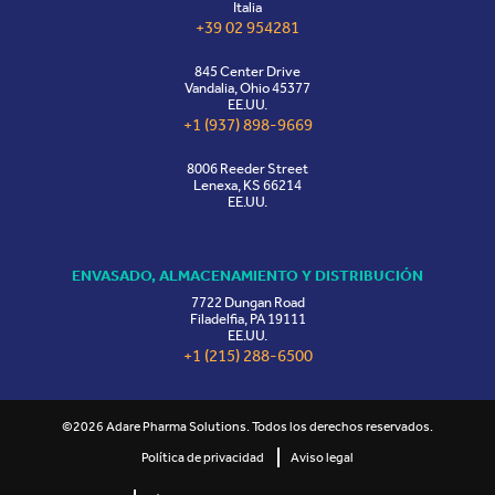
Italia
+39 02 954281
845 Center Drive
Vandalia, Ohio 45377
EE.UU.
+1 (937) 898-9669
8006 Reeder Street
Lenexa, KS 66214
EE.UU.
ENVASADO, ALMACENAMIENTO Y DISTRIBUCIÓN
7722 Dungan Road
Filadelfia, PA 19111
EE.UU.
+1 (215) 288-6500
©2026 Adare Pharma Solutions. Todos los derechos reservados.
Política de privacidad
Aviso legal