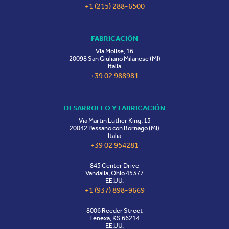
+1 (215) 288-6500
FABRICACIÓN
Via Molise, 16
20098 San Giuliano Milanese (MI)
Italia
+39 02 988981
DESARROLLO Y FABRICACIÓN
Via Martin Luther King, 13
20042 Pessano con Bornago (MI)
Italia
+39 02 954281
845 Center Drive
Vandalia, Ohio 45377
EE.UU.
+1 (937) 898-9669
8006 Reeder Street
Lenexa, KS 66214
EE.UU.