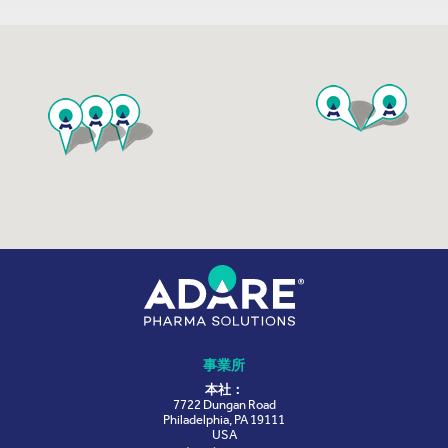
事業所
本社：
7722 Dungan Road
Philadelphia, PA 19111
USA