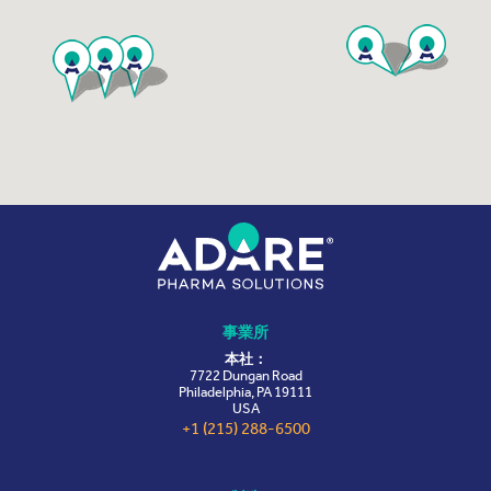
事業所
本社：
7722 Dungan Road
Philadelphia, PA 19111
USA
+1 (215) 288-6500