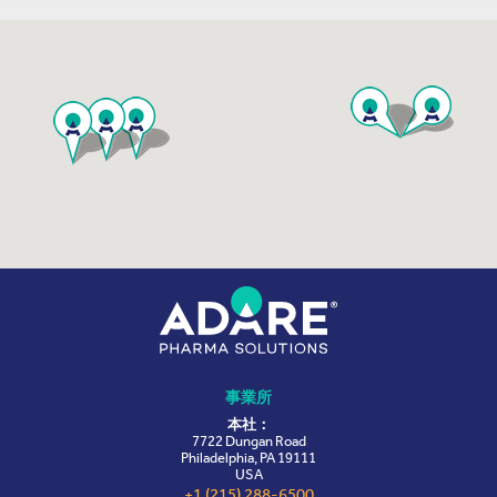
事業所
本社：
7722 Dungan Road
Philadelphia, PA 19111
USA
+1 (215) 288-6500