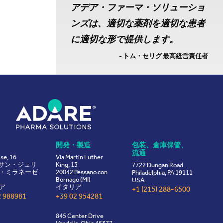
アデア・ファーマ・ソリューショ
ンズは、適切な薬剤を適切な患者
に適切な形で提供します。
- トム・セリグ 最高経営責任者
開発・製造
包装、倉庫保管、
流通
ise, 16
Via Martin Luther
8 サン・ジュリ
King, 13
7722 Dungan Road
・ミラネーゼ
20042 Pessano con
Philadelphia, PA 19111
Bornago (MI)
USA
ア
イタリア
+1 (215) 288-6500
2 988981
+39 02 954281
845 Center Drive