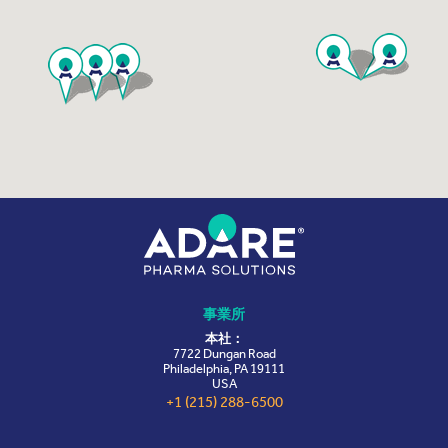
事業所
本社：
7722 Dungan Road
Philadelphia, PA 19111
USA
+1 (215) 288-6500