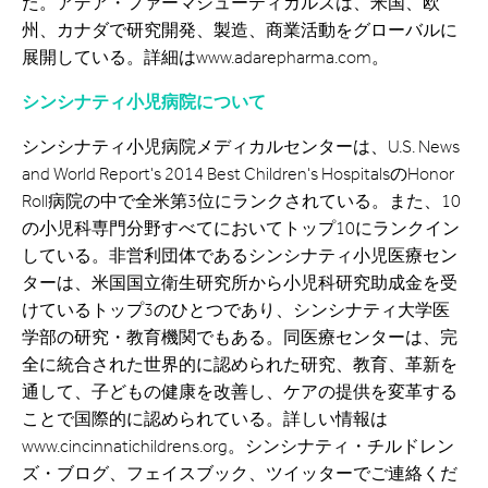
た。アデア・ファーマシューティカルズは、米国、欧
州、カナダで研究開発、製造、商業活動をグローバルに
展開している。詳細はwww.adarepharma.com。
シンシナティ小児病院について
シンシナティ小児病院メディカルセンターは、U.S. News
and World Report's 2014 Best Children's HospitalsのHonor
Roll病院の中で全米第3位にランクされている。また、10
の小児科専門分野すべてにおいてトップ10にランクイン
している。非営利団体であるシンシナティ小児医療セン
ターは、米国国立衛生研究所から小児科研究助成金を受
けているトップ3のひとつであり、シンシナティ大学医
学部の研究・教育機関でもある。同医療センターは、完
全に統合された世界的に認められた研究、教育、革新を
通して、子どもの健康を改善し、ケアの提供を変革する
ことで国際的に認められている。詳しい情報は
www.cincinnatichildrens.org。シンシナティ・チルドレン
ズ・ブログ、フェイスブック、ツイッターでご連絡くだ