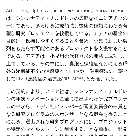
Adare Drug Optimization and Repurposing Innovation Fund
は、シンシナティ・チルドレンの広範なイニシアチブの
一部であり、あらゆる治療領域と技術の種類にわたる有
望な研究プロジェクトを後援している。アデアの基金の
目的は、投与しやすくすることを含め、小児に新しい製
剤をもたらす可能性のあるプロジェクトを支援すること
である。アデアは、小児用の代替剤形の開発に成功し、
上市している。その中には、嚢胞性線維症などによる膵
外分泌機能不全の治療薬ZENPEP®や、併用療法の一環と
してHIV-1感染症の治療薬VIREAD®などが含まれる。
この契約により、アデア社は、シンシナティ・チルドレ
ンの年次イノベーション基金に提出された研究プログラ
ムの中から、アデア社のメンバーが審査委員会の一員と
なる研究プログラムのスポンサーとなる機会を得ること
になる。選出された研究プログラムには、プロジェクト
が特定のマイルストーンに到達することを前提に、開発