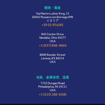
開発・製造
Via Martin Luther King, 13
20042 Pessano con Bornago (MI)
イタリア
+39 02 954281
845 Center Drive
Vandalia, Ohio 45377
USA
+1 (937) 898-9669
8006 Reeder Street
Lenexa, KS 66214
USA
包装、倉庫保管、流通
7722 Dungan Road
Philadelphia, PA 19111
USA
+1 (215) 288-6500