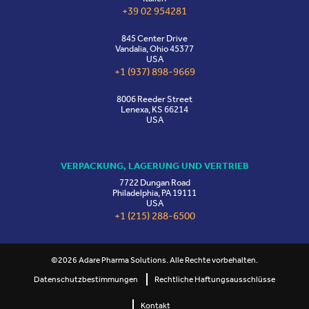
+39 02 954281
845 Center Drive
Vandalia, Ohio 45377
USA
+1 (937) 898-9669
8006 Reeder Street
Lenexa, KS 66214
USA
VERPACKUNG, LAGERUNG UND VERTRIEB
7722 Dungan Road
Philadelphia, PA 19111
USA
+1 (215) 288-6500
©2026 Adare Pharma Solutions. Alle Rechte vorbehalten.
Datenschutzbestimmungen
Rechtliche Haftungsausschlüsse
Kontakt