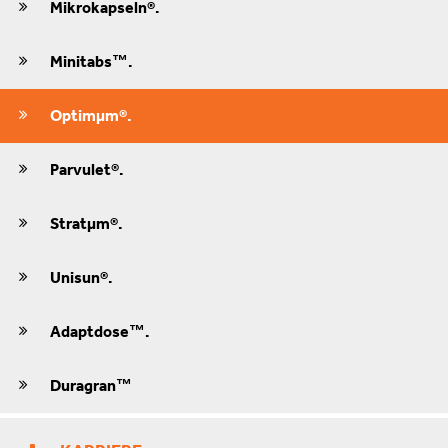
Mikrokapseln®.
Minitabs™.
Optimμm®.
Parvulet®.
Stratμm®.
Unisun®.
Adaptdose™.
Duragran™