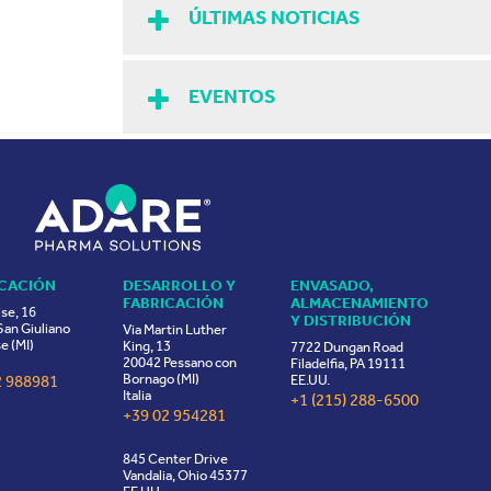
ÚLTIMAS NOTICIAS
EVENTOS
ICACIÓN
DESARROLLO Y
ENVASADO,
FABRICACIÓN
ALMACENAMIENTO
ise, 16
Y DISTRIBUCIÓN
an Giuliano
Via Martin Luther
e (MI)
King, 13
7722 Dungan Road
20042 Pessano con
Filadelfia, PA 19111
Bornago (MI)
2 988981
EE.UU.
Italia
+1 (215) 288-6500
+39 02 954281
845 Center Drive
Vandalia, Ohio 45377