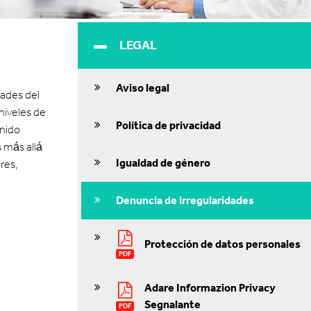
LEGAL
Aviso legal
dades del
niveles de
Política de privacidad
enido
 más allá
Igualdad de género
res,
Denuncia de irregularidades
Protección de datos personales
PDF
Adare Informazion Privacy
Segnalante
PDF