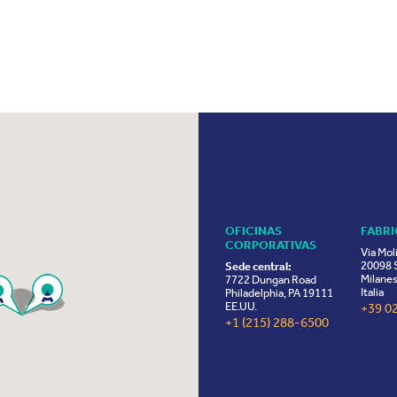
OFICINAS
FABR
CORPORATIVAS
Via Mol
20098 S
Sede central:
Milanes
7722 Dungan Road
Italia
Philadelphia, PA 19111
EE.UU.
+39 0
+1 (215) 288-6500