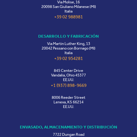
Via Molise, 16
20098 San Giuliano Milanese (MI)
Italia
+39 02 988981
DESARROLLO Y FABRICACIÓN
Via Martin Luther King, 13
20042 Pessano con Bornago (MI)
Italia
+39 02 954281
845 Center Drive
Vandalia, Ohio 45377
EE.UU.
+1 (937) 898-9669
8006 Reeder Street
Lenexa, KS 66214
EE.UU.
ENVASADO, ALMACENAMIENTO Y DISTRIBUCIÓN
7722 Dungan Road