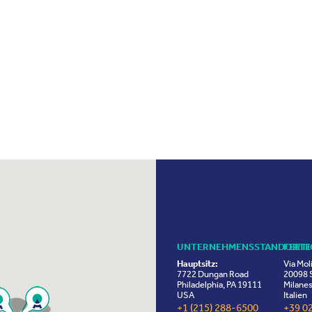
UNTERNEHMENSSTANDORTE
FERT
Hauptsitz:
Via Mol
7722 Dungan Road
20098 S
Philadelphia, PA 19111
Milanes
USA
Italien
+1 (215) 288-6500
+39 0