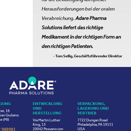
Herausforderungen bei der oralen
Verabreichung.
Adare Pharma
Solutions liefert das richtige
Medikament in der richtigen Form an
den richtigen Patienten.
- Tom Sellig, Geschäftsführender Direktor
IGUNG
ENTWICKLUNG
VERPACKUNG,
UND
LAGERUNG UND
ise, 16
HERSTELLUNG
VERTRIEB
an Giuliano
e (MI)
Via Martin Luther
7722 Dungan Road
King, 13
Philadelphia, PA 19111
2 988981
20042 Pessano con
USA