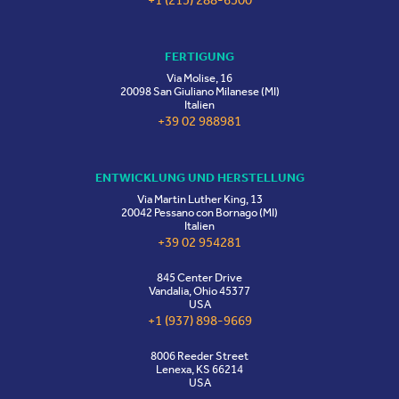
+1 (215) 288-6500
FERTIGUNG
Via Molise, 16
20098 San Giuliano Milanese (MI)
Italien
+39 02 988981
ENTWICKLUNG UND HERSTELLUNG
Via Martin Luther King, 13
20042 Pessano con Bornago (MI)
Italien
+39 02 954281
845 Center Drive
Vandalia, Ohio 45377
USA
+1 (937) 898-9669
8006 Reeder Street
Lenexa, KS 66214
USA